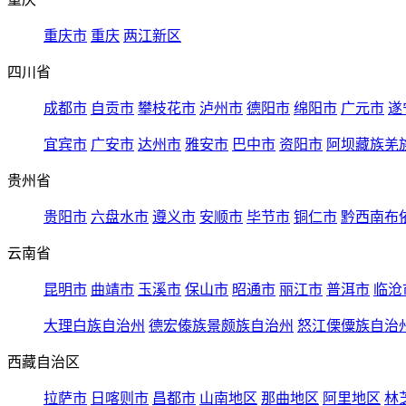
重庆市
重庆
两江新区
四川省
成都市
自贡市
攀枝花市
泸州市
德阳市
绵阳市
广元市
遂
宜宾市
广安市
达州市
雅安市
巴中市
资阳市
阿坝藏族羌
贵州省
贵阳市
六盘水市
遵义市
安顺市
毕节市
铜仁市
黔西南布
云南省
昆明市
曲靖市
玉溪市
保山市
昭通市
丽江市
普洱市
临沧
大理白族自治州
德宏傣族景颇族自治州
怒江傈僳族自治
西藏自治区
拉萨市
日喀则市
昌都市
山南地区
那曲地区
阿里地区
林