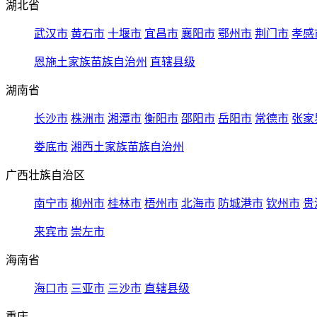
湖北省
武汉市
黄石市
十堰市
宜昌市
襄阳市
鄂州市
荆门市
孝感
恩施土家族苗族自治州
直辖县级
湖南省
长沙市
株洲市
湘潭市
衡阳市
邵阳市
岳阳市
常德市
张家
娄底市
湘西土家族苗族自治州
广西壮族自治区
南宁市
柳州市
桂林市
梧州市
北海市
防城港市
钦州市
贵
来宾市
崇左市
海南省
海口市
三亚市
三沙市
直辖县级
重庆