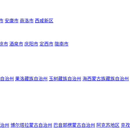
市
安康市
商洛市
西咸新区
凉市
酒泉市
庆阳市
定西市
陇南市
自治州
果洛藏族自治州
玉树藏族自治州
海西蒙古族藏族自治州
治州
博尔塔拉蒙古自治州
巴音郭楞蒙古自治州
阿克苏地区
克孜