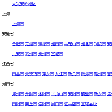
大兴安岭地区
上海
上海市
安徽省
合肥市
芜湖市
蚌埠市
淮南市
马鞍山市
淮北市
铜陵市
安
六安市
亳州市
池州市
宣城市
江西省
南昌市
景德镇市
萍乡市
九江市
新余市
鹰潭市
赣州市
吉
河南省
郑州市
开封市
洛阳市
平顶山市
安阳市
鹤壁市
新乡市
焦
南阳市
商丘市
信阳市
周口市
驻马店市
直辖县级