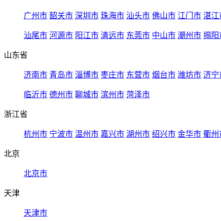
广州市
韶关市
深圳市
珠海市
汕头市
佛山市
江门市
湛江
汕尾市
河源市
阳江市
清远市
东莞市
中山市
潮州市
揭阳
山东省
济南市
青岛市
淄博市
枣庄市
东营市
烟台市
潍坊市
济宁
临沂市
德州市
聊城市
滨州市
菏泽市
浙江省
杭州市
宁波市
温州市
嘉兴市
湖州市
绍兴市
金华市
衢州
北京
北京市
天津
天津市