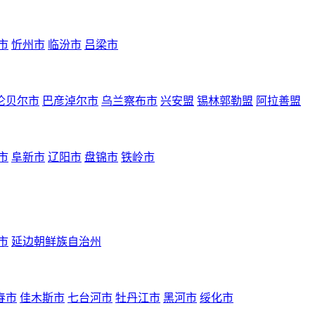
市
忻州市
临汾市
吕梁市
伦贝尔市
巴彦淖尔市
乌兰察布市
兴安盟
锡林郭勒盟
阿拉善盟
市
阜新市
辽阳市
盘锦市
铁岭市
市
延边朝鲜族自治州
春市
佳木斯市
七台河市
牡丹江市
黑河市
绥化市