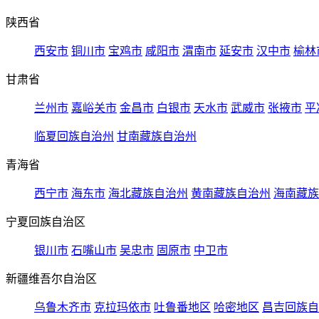
陕西省
西安市
铜川市
宝鸡市
咸阳市
渭南市
延安市
汉中市
榆林
甘肃省
兰州市
嘉峪关市
金昌市
白银市
天水市
武威市
张掖市
平
临夏回族自治州
甘南藏族自治州
青海省
西宁市
海东市
海北藏族自治州
黄南藏族自治州
海南藏族
宁夏回族自治区
银川市
石嘴山市
吴忠市
固原市
中卫市
新疆维吾尔自治区
乌鲁木齐市
克拉玛依市
吐鲁番地区
哈密地区
昌吉回族自