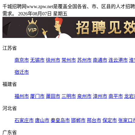
千城招聘网www.zpw.net是覆盖全国各省、市、区县的
需求。 2026年08月07日 星期五
江苏省
南京市
无锡市
徐州市
常州市
苏州市
南通市
连云港市
淮
宿迁市
福建省
福州市
厦门市
莆田市
三明市
泉州市
漳州市
南平市
龙岩
河北省
石家庄市
唐山市
秦皇岛市
邯郸市
邢台市
保定市
张家口
广东省