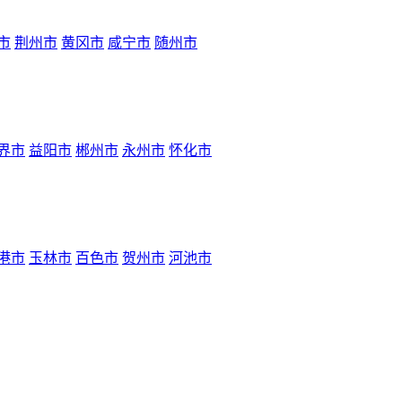
市
荆州市
黄冈市
咸宁市
随州市
界市
益阳市
郴州市
永州市
怀化市
港市
玉林市
百色市
贺州市
河池市