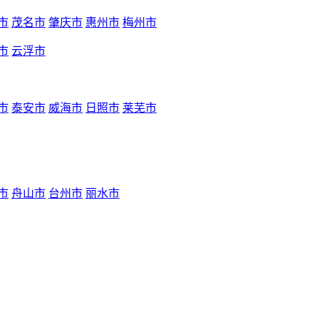
市
茂名市
肇庆市
惠州市
梅州市
市
云浮市
市
泰安市
威海市
日照市
莱芜市
市
舟山市
台州市
丽水市