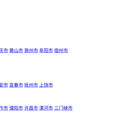
庆市
黄山市
滁州市
阜阳市
宿州市
安市
宜春市
抚州市
上饶市
作市
濮阳市
许昌市
漯河市
三门峡市