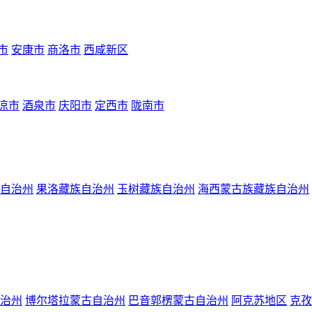
市
安康市
商洛市
西咸新区
凉市
酒泉市
庆阳市
定西市
陇南市
自治州
果洛藏族自治州
玉树藏族自治州
海西蒙古族藏族自治州
治州
博尔塔拉蒙古自治州
巴音郭楞蒙古自治州
阿克苏地区
克孜