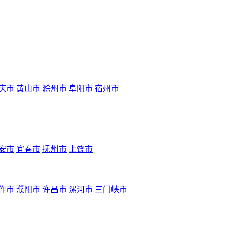
庆市
黄山市
滁州市
阜阳市
宿州市
安市
宜春市
抚州市
上饶市
作市
濮阳市
许昌市
漯河市
三门峡市