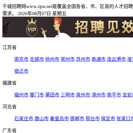
千城招聘网www.zpw.net是覆盖全国各省、市、区县的
需求。 2026年08月07日 星期五
江苏省
南京市
无锡市
徐州市
常州市
苏州市
南通市
连云港市
淮
宿迁市
福建省
福州市
厦门市
莆田市
三明市
泉州市
漳州市
南平市
龙岩
河北省
石家庄市
唐山市
秦皇岛市
邯郸市
邢台市
保定市
张家口
广东省