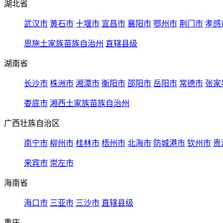
湖北省
武汉市
黄石市
十堰市
宜昌市
襄阳市
鄂州市
荆门市
孝感
恩施土家族苗族自治州
直辖县级
湖南省
长沙市
株洲市
湘潭市
衡阳市
邵阳市
岳阳市
常德市
张家
娄底市
湘西土家族苗族自治州
广西壮族自治区
南宁市
柳州市
桂林市
梧州市
北海市
防城港市
钦州市
贵
来宾市
崇左市
海南省
海口市
三亚市
三沙市
直辖县级
重庆