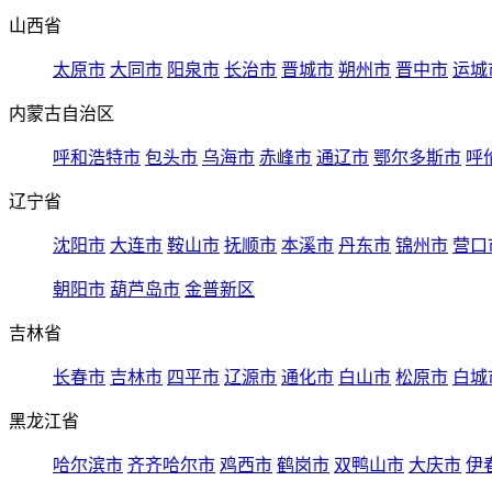
山西省
太原市
大同市
阳泉市
长治市
晋城市
朔州市
晋中市
运城
内蒙古自治区
呼和浩特市
包头市
乌海市
赤峰市
通辽市
鄂尔多斯市
呼
辽宁省
沈阳市
大连市
鞍山市
抚顺市
本溪市
丹东市
锦州市
营口
朝阳市
葫芦岛市
金普新区
吉林省
长春市
吉林市
四平市
辽源市
通化市
白山市
松原市
白城
黑龙江省
哈尔滨市
齐齐哈尔市
鸡西市
鹤岗市
双鸭山市
大庆市
伊