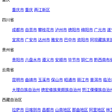
重庆市
重庆
两江新区
四川省
成都市
自贡市
攀枝花市
泸州市
德阳市
绵阳市
广元市
遂
宜宾市
广安市
达州市
雅安市
巴中市
资阳市
阿坝藏族羌
贵州省
贵阳市
六盘水市
遵义市
安顺市
毕节市
铜仁市
黔西南布
云南省
昆明市
曲靖市
玉溪市
保山市
昭通市
丽江市
普洱市
临沧
大理白族自治州
德宏傣族景颇族自治州
怒江傈僳族自治
西藏自治区
拉萨市
日喀则市
昌都市
山南地区
那曲地区
阿里地区
林