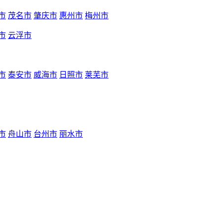
市
茂名市
肇庆市
惠州市
梅州市
市
云浮市
市
泰安市
威海市
日照市
莱芜市
市
舟山市
台州市
丽水市