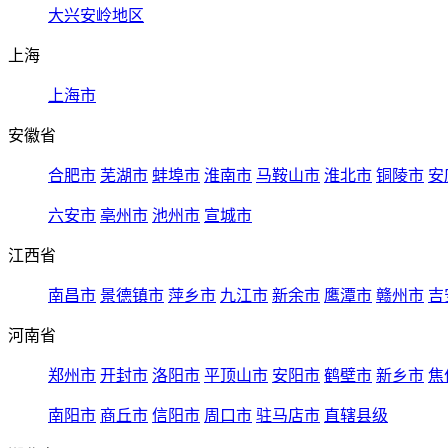
大兴安岭地区
上海
上海市
安徽省
合肥市
芜湖市
蚌埠市
淮南市
马鞍山市
淮北市
铜陵市
安
六安市
亳州市
池州市
宣城市
江西省
南昌市
景德镇市
萍乡市
九江市
新余市
鹰潭市
赣州市
吉
河南省
郑州市
开封市
洛阳市
平顶山市
安阳市
鹤壁市
新乡市
焦
南阳市
商丘市
信阳市
周口市
驻马店市
直辖县级