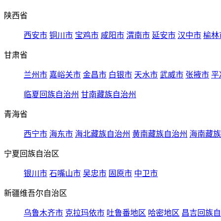
陕西省
西安市
铜川市
宝鸡市
咸阳市
渭南市
延安市
汉中市
榆林
甘肃省
兰州市
嘉峪关市
金昌市
白银市
天水市
武威市
张掖市
平
临夏回族自治州
甘南藏族自治州
青海省
西宁市
海东市
海北藏族自治州
黄南藏族自治州
海南藏族
宁夏回族自治区
银川市
石嘴山市
吴忠市
固原市
中卫市
新疆维吾尔自治区
乌鲁木齐市
克拉玛依市
吐鲁番地区
哈密地区
昌吉回族自