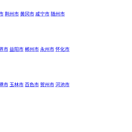
市
荆州市
黄冈市
咸宁市
随州市
界市
益阳市
郴州市
永州市
怀化市
港市
玉林市
百色市
贺州市
河池市