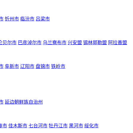
市
忻州市
临汾市
吕梁市
伦贝尔市
巴彦淖尔市
乌兰察布市
兴安盟
锡林郭勒盟
阿拉善盟
市
阜新市
辽阳市
盘锦市
铁岭市
市
延边朝鲜族自治州
春市
佳木斯市
七台河市
牡丹江市
黑河市
绥化市