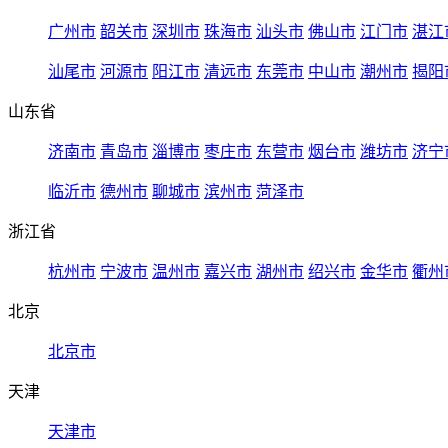
广州市
韶关市
深圳市
珠海市
汕头市
佛山市
江门市
湛江
汕尾市
河源市
阳江市
清远市
东莞市
中山市
潮州市
揭阳
山东省
济南市
青岛市
淄博市
枣庄市
东营市
烟台市
潍坊市
济宁
临沂市
德州市
聊城市
滨州市
菏泽市
浙江省
杭州市
宁波市
温州市
嘉兴市
湖州市
绍兴市
金华市
衢州
北京
北京市
天津
天津市