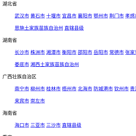
湖北省
武汉市
黄石市
十堰市
宜昌市
襄阳市
鄂州市
荆门市
孝感
恩施土家族苗族自治州
直辖县级
湖南省
长沙市
株洲市
湘潭市
衡阳市
邵阳市
岳阳市
常德市
张家
娄底市
湘西土家族苗族自治州
广西壮族自治区
南宁市
柳州市
桂林市
梧州市
北海市
防城港市
钦州市
贵
来宾市
崇左市
海南省
海口市
三亚市
三沙市
直辖县级