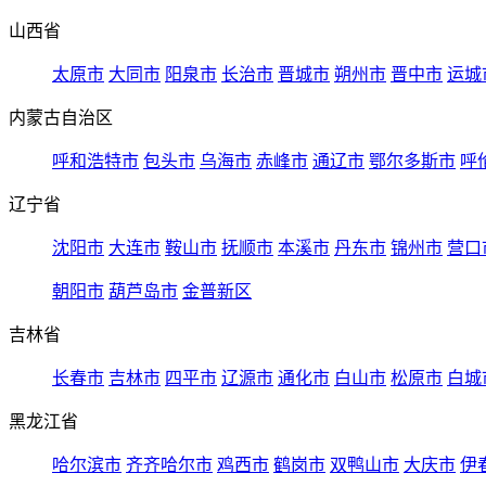
山西省
太原市
大同市
阳泉市
长治市
晋城市
朔州市
晋中市
运城
内蒙古自治区
呼和浩特市
包头市
乌海市
赤峰市
通辽市
鄂尔多斯市
呼
辽宁省
沈阳市
大连市
鞍山市
抚顺市
本溪市
丹东市
锦州市
营口
朝阳市
葫芦岛市
金普新区
吉林省
长春市
吉林市
四平市
辽源市
通化市
白山市
松原市
白城
黑龙江省
哈尔滨市
齐齐哈尔市
鸡西市
鹤岗市
双鸭山市
大庆市
伊