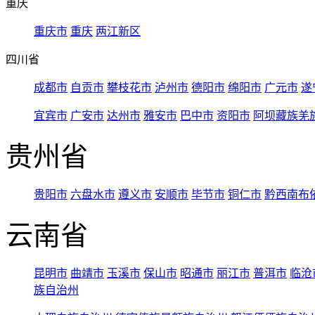
重庆
重庆市
重庆
两江新区
四川省
成都市
自贡市
攀枝花市
泸州市
德阳市
绵阳市
广元市
遂
宜宾市
广安市
达州市
雅安市
巴中市
资阳市
阿坝藏族羌
贵州省
贵阳市
六盘水市
遵义市
安顺市
毕节市
铜仁市
黔西南布
云南省
昆明市
曲靖市
玉溪市
保山市
昭通市
丽江市
普洱市
临沧
族自治州