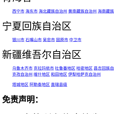
西宁市
海东市
海北藏族自治州
黄南藏族自治州
海南藏族
宁夏回族自治区
银川市
石嘴山市
吴忠市
固原市
中卫市
新疆维吾尔自治区
乌鲁木齐市
克拉玛依市
吐鲁番地区
哈密地区
昌吉回族自
克孜自治州
喀什地区
和田地区
伊犁哈萨克自治州
塔城地区
阿勒泰地区
直辖县级
免责声明：