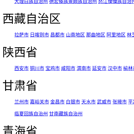
大理白族自治州
德宏傣族景颇族自治州
怒江傈僳族自治
西藏自治区
拉萨市
日喀则市
昌都市
山南地区
那曲地区
阿里地区
林
陕西省
西安市
铜川市
宝鸡市
咸阳市
渭南市
延安市
汉中市
榆林
甘肃省
兰州市
嘉峪关市
金昌市
白银市
天水市
武威市
张掖市
平
临夏回族自治州
甘南藏族自治州
青海省