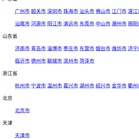
广州市
韶关市
深圳市
珠海市
汕头市
佛山市
江门市
湛江
汕尾市
河源市
阳江市
清远市
东莞市
中山市
潮州市
揭阳
山东省
济南市
青岛市
淄博市
枣庄市
东营市
烟台市
潍坊市
济宁
临沂市
德州市
聊城市
滨州市
菏泽市
浙江省
杭州市
宁波市
温州市
嘉兴市
湖州市
绍兴市
金华市
衢州
北京
北京市
天津
天津市