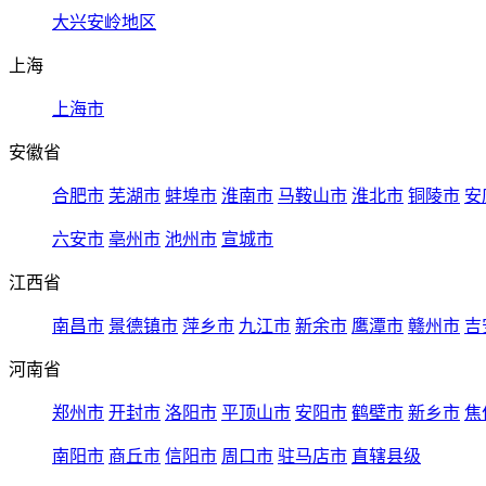
大兴安岭地区
上海
上海市
安徽省
合肥市
芜湖市
蚌埠市
淮南市
马鞍山市
淮北市
铜陵市
安
六安市
亳州市
池州市
宣城市
江西省
南昌市
景德镇市
萍乡市
九江市
新余市
鹰潭市
赣州市
吉
河南省
郑州市
开封市
洛阳市
平顶山市
安阳市
鹤壁市
新乡市
焦
南阳市
商丘市
信阳市
周口市
驻马店市
直辖县级