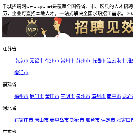
千城招聘网www.zpw.net是覆盖全国各省、市、区县的人
历，企业可直招本地人才，一站式解决全国求职招工需求。 2026
江苏省
南京市
无锡市
徐州市
常州市
苏州市
南通市
连云港市
淮
宿迁市
福建省
福州市
厦门市
莆田市
三明市
泉州市
漳州市
南平市
龙岩
河北省
石家庄市
唐山市
秦皇岛市
邯郸市
邢台市
保定市
张家口
广东省