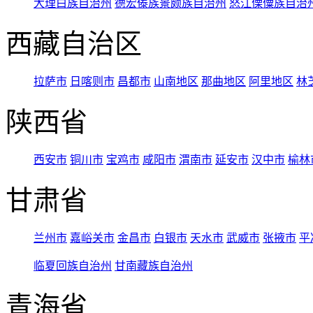
大理白族自治州
德宏傣族景颇族自治州
怒江傈僳族自治
西藏自治区
拉萨市
日喀则市
昌都市
山南地区
那曲地区
阿里地区
林
陕西省
西安市
铜川市
宝鸡市
咸阳市
渭南市
延安市
汉中市
榆林
甘肃省
兰州市
嘉峪关市
金昌市
白银市
天水市
武威市
张掖市
平
临夏回族自治州
甘南藏族自治州
青海省