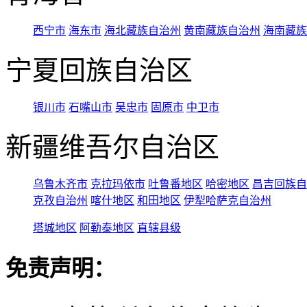
西宁市
海东市
海北藏族自治州
黄南藏族自治州
海南藏族
宁夏回族自治区
银川市
石嘴山市
吴忠市
固原市
中卫市
新疆维吾尔自治区
乌鲁木齐市
克拉玛依市
吐鲁番地区
哈密地区
昌吉回族自
克孜自治州
喀什地区
和田地区
伊犁哈萨克自治州
塔城地区
阿勒泰地区
直辖县级
免责声明：