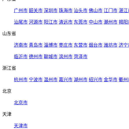
广州市
韶关市
深圳市
珠海市
汕头市
佛山市
江门市
湛江
汕尾市
河源市
阳江市
清远市
东莞市
中山市
潮州市
揭阳
山东省
济南市
青岛市
淄博市
枣庄市
东营市
烟台市
潍坊市
济宁
临沂市
德州市
聊城市
滨州市
菏泽市
浙江省
杭州市
宁波市
温州市
嘉兴市
湖州市
绍兴市
金华市
衢州
北京
北京市
天津
天津市