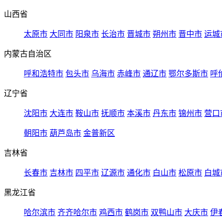
山西省
太原市
大同市
阳泉市
长治市
晋城市
朔州市
晋中市
运城
内蒙古自治区
呼和浩特市
包头市
乌海市
赤峰市
通辽市
鄂尔多斯市
呼
辽宁省
沈阳市
大连市
鞍山市
抚顺市
本溪市
丹东市
锦州市
营口
朝阳市
葫芦岛市
金普新区
吉林省
长春市
吉林市
四平市
辽源市
通化市
白山市
松原市
白城
黑龙江省
哈尔滨市
齐齐哈尔市
鸡西市
鹤岗市
双鸭山市
大庆市
伊