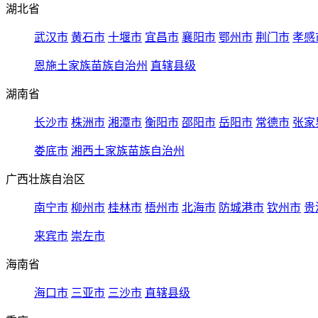
湖北省
武汉市
黄石市
十堰市
宜昌市
襄阳市
鄂州市
荆门市
孝感
恩施土家族苗族自治州
直辖县级
湖南省
长沙市
株洲市
湘潭市
衡阳市
邵阳市
岳阳市
常德市
张家
娄底市
湘西土家族苗族自治州
广西壮族自治区
南宁市
柳州市
桂林市
梧州市
北海市
防城港市
钦州市
贵
来宾市
崇左市
海南省
海口市
三亚市
三沙市
直辖县级