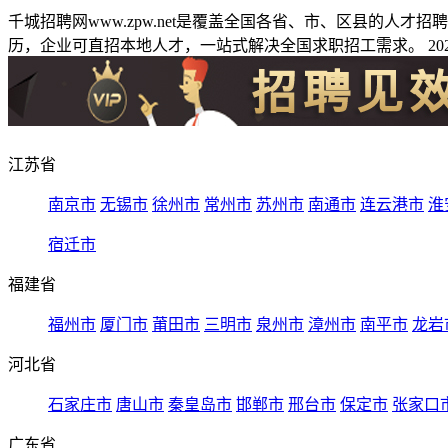
千城招聘网www.zpw.net是覆盖全国各省、市、区县的人
历，企业可直招本地人才，一站式解决全国求职招工需求。 2026
江苏省
南京市
无锡市
徐州市
常州市
苏州市
南通市
连云港市
淮
宿迁市
福建省
福州市
厦门市
莆田市
三明市
泉州市
漳州市
南平市
龙岩
河北省
石家庄市
唐山市
秦皇岛市
邯郸市
邢台市
保定市
张家口
广东省