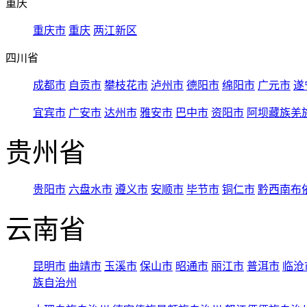
重庆
重庆市
重庆
两江新区
四川省
成都市
自贡市
攀枝花市
泸州市
德阳市
绵阳市
广元市
遂
宜宾市
广安市
达州市
雅安市
巴中市
资阳市
阿坝藏族羌
贵州省
贵阳市
六盘水市
遵义市
安顺市
毕节市
铜仁市
黔西南布
云南省
昆明市
曲靖市
玉溪市
保山市
昭通市
丽江市
普洱市
临沧
族自治州