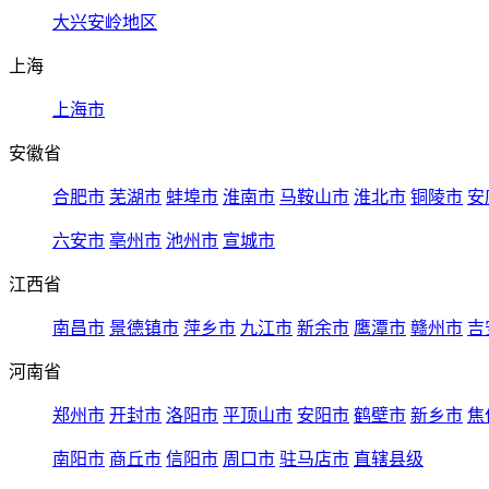
大兴安岭地区
上海
上海市
安徽省
合肥市
芜湖市
蚌埠市
淮南市
马鞍山市
淮北市
铜陵市
安
六安市
亳州市
池州市
宣城市
江西省
南昌市
景德镇市
萍乡市
九江市
新余市
鹰潭市
赣州市
吉
河南省
郑州市
开封市
洛阳市
平顶山市
安阳市
鹤壁市
新乡市
焦
南阳市
商丘市
信阳市
周口市
驻马店市
直辖县级