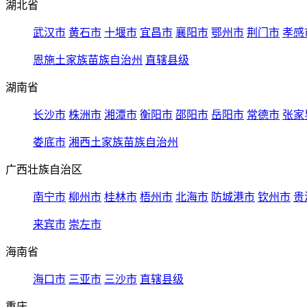
湖北省
武汉市
黄石市
十堰市
宜昌市
襄阳市
鄂州市
荆门市
孝感
恩施土家族苗族自治州
直辖县级
湖南省
长沙市
株洲市
湘潭市
衡阳市
邵阳市
岳阳市
常德市
张家
娄底市
湘西土家族苗族自治州
广西壮族自治区
南宁市
柳州市
桂林市
梧州市
北海市
防城港市
钦州市
贵
来宾市
崇左市
海南省
海口市
三亚市
三沙市
直辖县级
重庆