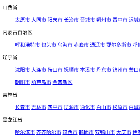
山西省
太原市
大同市
阳泉市
长治市
晋城市
朔州市
晋中市
运城
内蒙古自治区
呼和浩特市
包头市
乌海市
赤峰市
通辽市
鄂尔多斯市
呼
辽宁省
沈阳市
大连市
鞍山市
抚顺市
本溪市
丹东市
锦州市
营口
朝阳市
葫芦岛市
金普新区
吉林省
长春市
吉林市
四平市
辽源市
通化市
白山市
松原市
白城
黑龙江省
哈尔滨市
齐齐哈尔市
鸡西市
鹤岗市
双鸭山市
大庆市
伊