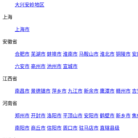
大兴安岭地区
上海
上海市
安徽省
合肥市
芜湖市
蚌埠市
淮南市
马鞍山市
淮北市
铜陵市
安
六安市
亳州市
池州市
宣城市
江西省
南昌市
景德镇市
萍乡市
九江市
新余市
鹰潭市
赣州市
吉
河南省
郑州市
开封市
洛阳市
平顶山市
安阳市
鹤壁市
新乡市
焦
南阳市
商丘市
信阳市
周口市
驻马店市
直辖县级