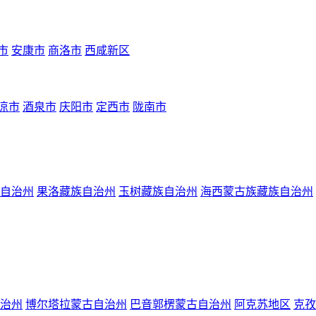
市
安康市
商洛市
西咸新区
凉市
酒泉市
庆阳市
定西市
陇南市
自治州
果洛藏族自治州
玉树藏族自治州
海西蒙古族藏族自治州
治州
博尔塔拉蒙古自治州
巴音郭楞蒙古自治州
阿克苏地区
克孜