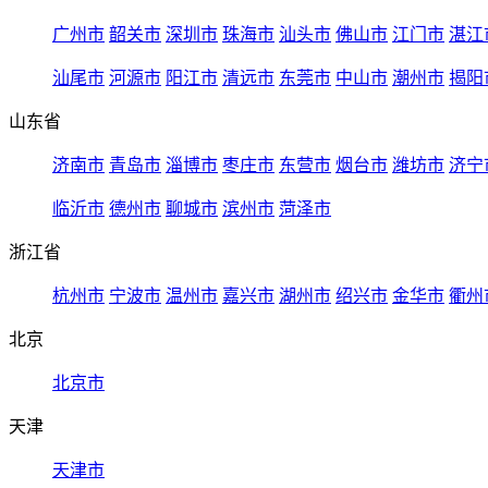
广州市
韶关市
深圳市
珠海市
汕头市
佛山市
江门市
湛江
汕尾市
河源市
阳江市
清远市
东莞市
中山市
潮州市
揭阳
山东省
济南市
青岛市
淄博市
枣庄市
东营市
烟台市
潍坊市
济宁
临沂市
德州市
聊城市
滨州市
菏泽市
浙江省
杭州市
宁波市
温州市
嘉兴市
湖州市
绍兴市
金华市
衢州
北京
北京市
天津
天津市