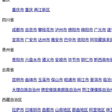
重庆市
重庆
两江新区
四川省
成都市
自贡市
攀枝花市
泸州市
德阳市
绵阳市
广元市
遂
宜宾市
广安市
达州市
雅安市
巴中市
资阳市
阿坝藏族羌
贵州省
贵阳市
六盘水市
遵义市
安顺市
毕节市
铜仁市
黔西南布
云南省
昆明市
曲靖市
玉溪市
保山市
昭通市
丽江市
普洱市
临沧
大理白族自治州
德宏傣族景颇族自治州
怒江傈僳族自治
西藏自治区
拉萨市
日喀则市
昌都市
山南地区
那曲地区
阿里地区
林