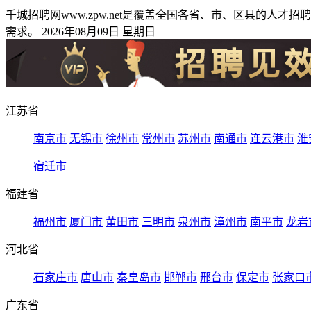
千城招聘网www.zpw.net是覆盖全国各省、市、区县的
需求。 2026年08月09日 星期日
江苏省
南京市
无锡市
徐州市
常州市
苏州市
南通市
连云港市
淮
宿迁市
福建省
福州市
厦门市
莆田市
三明市
泉州市
漳州市
南平市
龙岩
河北省
石家庄市
唐山市
秦皇岛市
邯郸市
邢台市
保定市
张家口
广东省