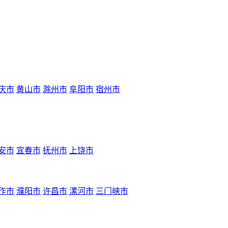
庆市
黄山市
滁州市
阜阳市
宿州市
安市
宜春市
抚州市
上饶市
作市
濮阳市
许昌市
漯河市
三门峡市