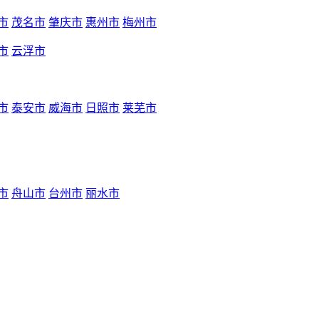
市
茂名市
肇庆市
惠州市
梅州市
市
云浮市
市
泰安市
威海市
日照市
莱芜市
市
舟山市
台州市
丽水市