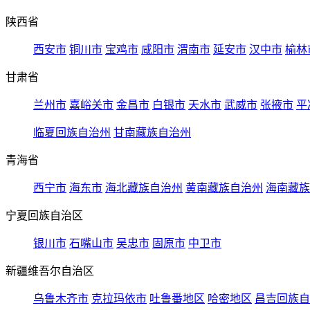
陕西省
西安市
铜川市
宝鸡市
咸阳市
渭南市
延安市
汉中市
榆林
甘肃省
兰州市
嘉峪关市
金昌市
白银市
天水市
武威市
张掖市
平
临夏回族自治州
甘南藏族自治州
青海省
西宁市
海东市
海北藏族自治州
黄南藏族自治州
海南藏族
宁夏回族自治区
银川市
石嘴山市
吴忠市
固原市
中卫市
新疆维吾尔自治区
乌鲁木齐市
克拉玛依市
吐鲁番地区
哈密地区
昌吉回族自