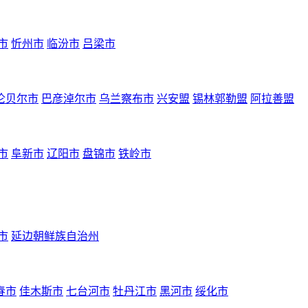
市
忻州市
临汾市
吕梁市
伦贝尔市
巴彦淖尔市
乌兰察布市
兴安盟
锡林郭勒盟
阿拉善盟
市
阜新市
辽阳市
盘锦市
铁岭市
市
延边朝鲜族自治州
春市
佳木斯市
七台河市
牡丹江市
黑河市
绥化市