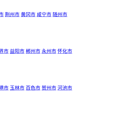
市
荆州市
黄冈市
咸宁市
随州市
界市
益阳市
郴州市
永州市
怀化市
港市
玉林市
百色市
贺州市
河池市