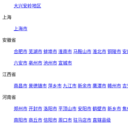
大兴安岭地区
上海
上海市
安徽省
合肥市
芜湖市
蚌埠市
淮南市
马鞍山市
淮北市
铜陵市
安
六安市
亳州市
池州市
宣城市
江西省
南昌市
景德镇市
萍乡市
九江市
新余市
鹰潭市
赣州市
吉
河南省
郑州市
开封市
洛阳市
平顶山市
安阳市
鹤壁市
新乡市
焦
南阳市
商丘市
信阳市
周口市
驻马店市
直辖县级