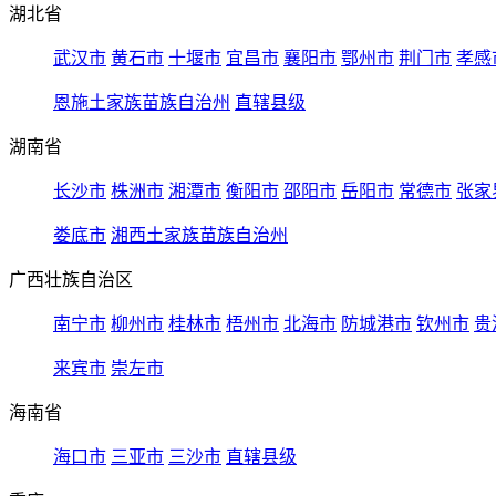
湖北省
武汉市
黄石市
十堰市
宜昌市
襄阳市
鄂州市
荆门市
孝感
恩施土家族苗族自治州
直辖县级
湖南省
长沙市
株洲市
湘潭市
衡阳市
邵阳市
岳阳市
常德市
张家
娄底市
湘西土家族苗族自治州
广西壮族自治区
南宁市
柳州市
桂林市
梧州市
北海市
防城港市
钦州市
贵
来宾市
崇左市
海南省
海口市
三亚市
三沙市
直辖县级