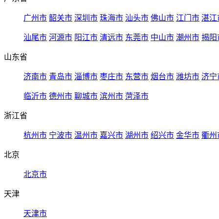
广州市
韶关市
深圳市
珠海市
汕头市
佛山市
江门市
湛江
汕尾市
河源市
阳江市
清远市
东莞市
中山市
潮州市
揭阳
山东省
济南市
青岛市
淄博市
枣庄市
东营市
烟台市
潍坊市
济宁
临沂市
德州市
聊城市
滨州市
菏泽市
浙江省
杭州市
宁波市
温州市
嘉兴市
湖州市
绍兴市
金华市
衢州
北京
北京市
天津
天津市