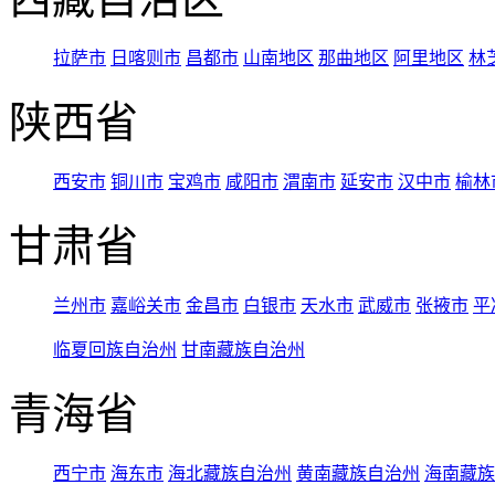
拉萨市
日喀则市
昌都市
山南地区
那曲地区
阿里地区
林
陕西省
西安市
铜川市
宝鸡市
咸阳市
渭南市
延安市
汉中市
榆林
甘肃省
兰州市
嘉峪关市
金昌市
白银市
天水市
武威市
张掖市
平
临夏回族自治州
甘南藏族自治州
青海省
西宁市
海东市
海北藏族自治州
黄南藏族自治州
海南藏族