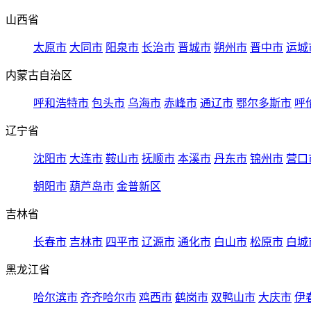
山西省
太原市
大同市
阳泉市
长治市
晋城市
朔州市
晋中市
运城
内蒙古自治区
呼和浩特市
包头市
乌海市
赤峰市
通辽市
鄂尔多斯市
呼
辽宁省
沈阳市
大连市
鞍山市
抚顺市
本溪市
丹东市
锦州市
营口
朝阳市
葫芦岛市
金普新区
吉林省
长春市
吉林市
四平市
辽源市
通化市
白山市
松原市
白城
黑龙江省
哈尔滨市
齐齐哈尔市
鸡西市
鹤岗市
双鸭山市
大庆市
伊