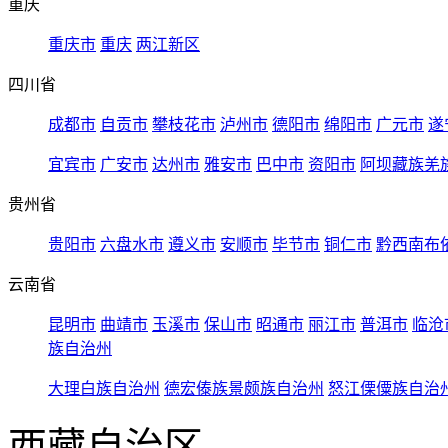
重庆
重庆市
重庆
两江新区
四川省
成都市
自贡市
攀枝花市
泸州市
德阳市
绵阳市
广元市
遂
宜宾市
广安市
达州市
雅安市
巴中市
资阳市
阿坝藏族羌
贵州省
贵阳市
六盘水市
遵义市
安顺市
毕节市
铜仁市
黔西南布
云南省
昆明市
曲靖市
玉溪市
保山市
昭通市
丽江市
普洱市
临沧
族自治州
大理白族自治州
德宏傣族景颇族自治州
怒江傈僳族自治
西藏自治区