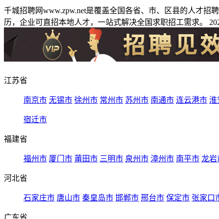
千城招聘网www.zpw.net是覆盖全国各省、市、区县的人
历，企业可直招本地人才，一站式解决全国求职招工需求。 2026
江苏省
南京市
无锡市
徐州市
常州市
苏州市
南通市
连云港市
淮
宿迁市
福建省
福州市
厦门市
莆田市
三明市
泉州市
漳州市
南平市
龙岩
河北省
石家庄市
唐山市
秦皇岛市
邯郸市
邢台市
保定市
张家口
广东省