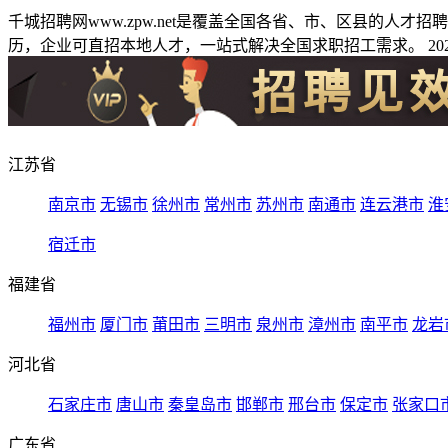
千城招聘网www.zpw.net是覆盖全国各省、市、区县的人
历，企业可直招本地人才，一站式解决全国求职招工需求。 2026
江苏省
南京市
无锡市
徐州市
常州市
苏州市
南通市
连云港市
淮
宿迁市
福建省
福州市
厦门市
莆田市
三明市
泉州市
漳州市
南平市
龙岩
河北省
石家庄市
唐山市
秦皇岛市
邯郸市
邢台市
保定市
张家口
广东省