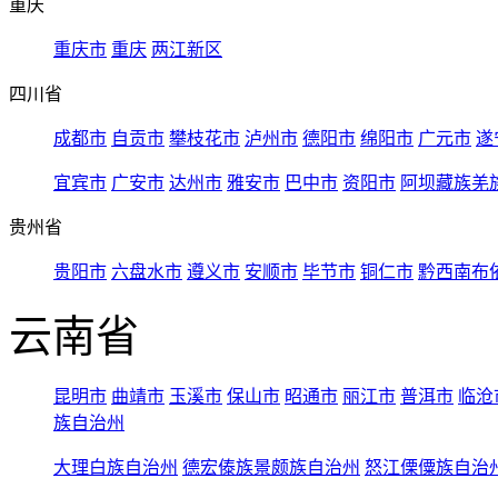
重庆
重庆市
重庆
两江新区
四川省
成都市
自贡市
攀枝花市
泸州市
德阳市
绵阳市
广元市
遂
宜宾市
广安市
达州市
雅安市
巴中市
资阳市
阿坝藏族羌
贵州省
贵阳市
六盘水市
遵义市
安顺市
毕节市
铜仁市
黔西南布
云南省
昆明市
曲靖市
玉溪市
保山市
昭通市
丽江市
普洱市
临沧
族自治州
大理白族自治州
德宏傣族景颇族自治州
怒江傈僳族自治