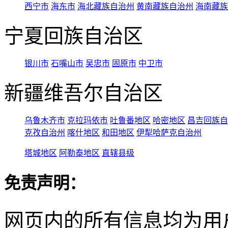
西宁市
海东市
海北藏族自治州
黄南藏族自治州
海南藏族
宁夏回族自治区
银川市
石嘴山市
吴忠市
固原市
中卫市
新疆维吾尔自治区
乌鲁木齐市
克拉玛依市
吐鲁番地区
哈密地区
昌吉回族自
克孜自治州
喀什地区
和田地区
伊犁哈萨克自治州
塔城地区
阿勒泰地区
直辖县级
免责声明：
网页内的所有信息均为用