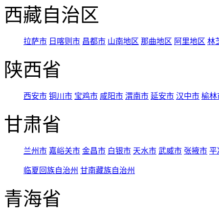
西藏自治区
拉萨市
日喀则市
昌都市
山南地区
那曲地区
阿里地区
林
陕西省
西安市
铜川市
宝鸡市
咸阳市
渭南市
延安市
汉中市
榆林
甘肃省
兰州市
嘉峪关市
金昌市
白银市
天水市
武威市
张掖市
平
临夏回族自治州
甘南藏族自治州
青海省