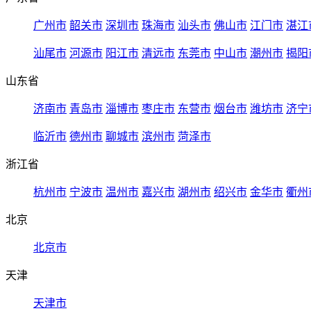
广州市
韶关市
深圳市
珠海市
汕头市
佛山市
江门市
湛江
汕尾市
河源市
阳江市
清远市
东莞市
中山市
潮州市
揭阳
山东省
济南市
青岛市
淄博市
枣庄市
东营市
烟台市
潍坊市
济宁
临沂市
德州市
聊城市
滨州市
菏泽市
浙江省
杭州市
宁波市
温州市
嘉兴市
湖州市
绍兴市
金华市
衢州
北京
北京市
天津
天津市