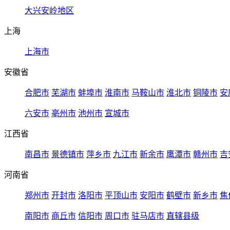
大兴安岭地区
上海
上海市
安徽省
合肥市
芜湖市
蚌埠市
淮南市
马鞍山市
淮北市
铜陵市
安
六安市
亳州市
池州市
宣城市
江西省
南昌市
景德镇市
萍乡市
九江市
新余市
鹰潭市
赣州市
吉
河南省
郑州市
开封市
洛阳市
平顶山市
安阳市
鹤壁市
新乡市
焦
南阳市
商丘市
信阳市
周口市
驻马店市
直辖县级