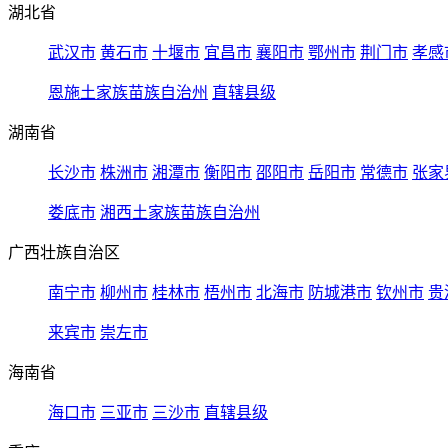
湖北省
武汉市
黄石市
十堰市
宜昌市
襄阳市
鄂州市
荆门市
孝感
恩施土家族苗族自治州
直辖县级
湖南省
长沙市
株洲市
湘潭市
衡阳市
邵阳市
岳阳市
常德市
张家
娄底市
湘西土家族苗族自治州
广西壮族自治区
南宁市
柳州市
桂林市
梧州市
北海市
防城港市
钦州市
贵
来宾市
崇左市
海南省
海口市
三亚市
三沙市
直辖县级