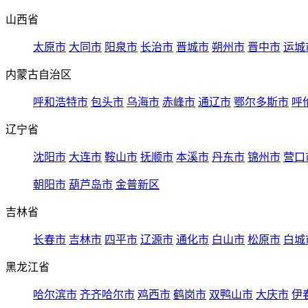
山西省
太原市
大同市
阳泉市
长治市
晋城市
朔州市
晋中市
运城
内蒙古自治区
呼和浩特市
包头市
乌海市
赤峰市
通辽市
鄂尔多斯市
呼
辽宁省
沈阳市
大连市
鞍山市
抚顺市
本溪市
丹东市
锦州市
营口
朝阳市
葫芦岛市
金普新区
吉林省
长春市
吉林市
四平市
辽源市
通化市
白山市
松原市
白城
黑龙江省
哈尔滨市
齐齐哈尔市
鸡西市
鹤岗市
双鸭山市
大庆市
伊