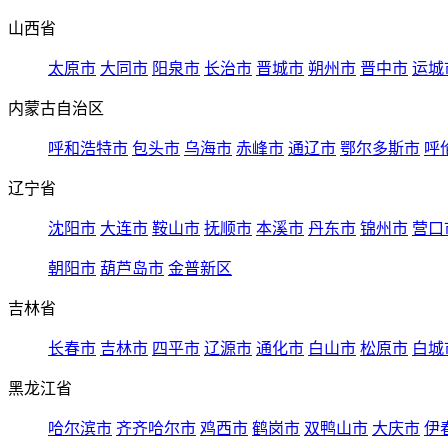
山西省
太原市
大同市
阳泉市
长治市
晋城市
朔州市
晋中市
运城
内蒙古自治区
呼和浩特市
包头市
乌海市
赤峰市
通辽市
鄂尔多斯市
呼
辽宁省
沈阳市
大连市
鞍山市
抚顺市
本溪市
丹东市
锦州市
营口
朝阳市
葫芦岛市
金普新区
吉林省
长春市
吉林市
四平市
辽源市
通化市
白山市
松原市
白城
黑龙江省
哈尔滨市
齐齐哈尔市
鸡西市
鹤岗市
双鸭山市
大庆市
伊