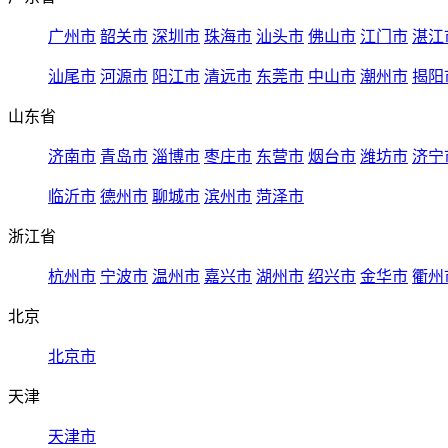
广州市
韶关市
深圳市
珠海市
汕头市
佛山市
江门市
湛江
汕尾市
河源市
阳江市
清远市
东莞市
中山市
潮州市
揭阳
山东省
济南市
青岛市
淄博市
枣庄市
东营市
烟台市
潍坊市
济宁
临沂市
德州市
聊城市
滨州市
菏泽市
浙江省
杭州市
宁波市
温州市
嘉兴市
湖州市
绍兴市
金华市
衢州
北京
北京市
天津
天津市