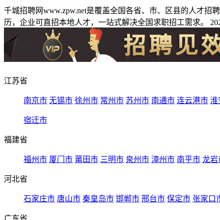
千城招聘网www.zpw.net是覆盖全国各省、市、区县的人
历，企业可直招本地人才，一站式解决全国求职招工需求。 2026
江苏省
南京市
无锡市
徐州市
常州市
苏州市
南通市
连云港市
淮
宿迁市
福建省
福州市
厦门市
莆田市
三明市
泉州市
漳州市
南平市
龙岩
河北省
石家庄市
唐山市
秦皇岛市
邯郸市
邢台市
保定市
张家口
广东省