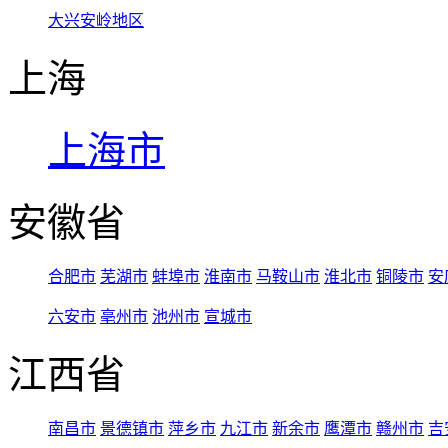
大兴安岭地区
上海
上海市
安徽省
合肥市
芜湖市
蚌埠市
淮南市
马鞍山市
淮北市
铜陵市
安
六安市
亳州市
池州市
宣城市
江西省
南昌市
景德镇市
萍乡市
九江市
新余市
鹰潭市
赣州市
吉