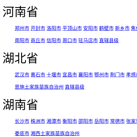
河南省
郑州市
开封市
洛阳市
平顶山市
安阳市
鹤壁市
新乡市
焦
南阳市
商丘市
信阳市
周口市
驻马店市
直辖县级
湖北省
武汉市
黄石市
十堰市
宜昌市
襄阳市
鄂州市
荆门市
孝感
恩施土家族苗族自治州
直辖县级
湖南省
长沙市
株洲市
湘潭市
衡阳市
邵阳市
岳阳市
常德市
张家
娄底市
湘西土家族苗族自治州