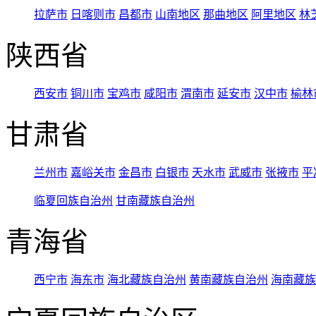
拉萨市
日喀则市
昌都市
山南地区
那曲地区
阿里地区
林
陕西省
西安市
铜川市
宝鸡市
咸阳市
渭南市
延安市
汉中市
榆林
甘肃省
兰州市
嘉峪关市
金昌市
白银市
天水市
武威市
张掖市
平
临夏回族自治州
甘南藏族自治州
青海省
西宁市
海东市
海北藏族自治州
黄南藏族自治州
海南藏族