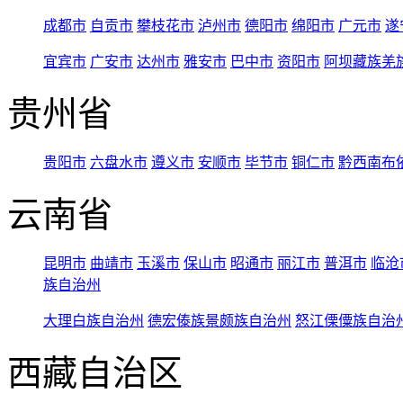
成都市
自贡市
攀枝花市
泸州市
德阳市
绵阳市
广元市
遂
宜宾市
广安市
达州市
雅安市
巴中市
资阳市
阿坝藏族羌
贵州省
贵阳市
六盘水市
遵义市
安顺市
毕节市
铜仁市
黔西南布
云南省
昆明市
曲靖市
玉溪市
保山市
昭通市
丽江市
普洱市
临沧
族自治州
大理白族自治州
德宏傣族景颇族自治州
怒江傈僳族自治
西藏自治区