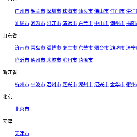
广州市
韶关市
深圳市
珠海市
汕头市
佛山市
江门市
湛江
汕尾市
河源市
阳江市
清远市
东莞市
中山市
潮州市
揭阳
山东省
济南市
青岛市
淄博市
枣庄市
东营市
烟台市
潍坊市
济宁
临沂市
德州市
聊城市
滨州市
菏泽市
浙江省
杭州市
宁波市
温州市
嘉兴市
湖州市
绍兴市
金华市
衢州
北京
北京市
天津
天津市