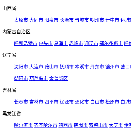
山西省
太原市
大同市
阳泉市
长治市
晋城市
朔州市
晋中市
运城
内蒙古自治区
呼和浩特市
包头市
乌海市
赤峰市
通辽市
鄂尔多斯市
呼
辽宁省
沈阳市
大连市
鞍山市
抚顺市
本溪市
丹东市
锦州市
营口
朝阳市
葫芦岛市
金普新区
吉林省
长春市
吉林市
四平市
辽源市
通化市
白山市
松原市
白城
黑龙江省
哈尔滨市
齐齐哈尔市
鸡西市
鹤岗市
双鸭山市
大庆市
伊