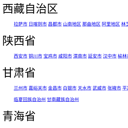
西藏自治区
拉萨市
日喀则市
昌都市
山南地区
那曲地区
阿里地区
林
陕西省
西安市
铜川市
宝鸡市
咸阳市
渭南市
延安市
汉中市
榆林
甘肃省
兰州市
嘉峪关市
金昌市
白银市
天水市
武威市
张掖市
平
临夏回族自治州
甘南藏族自治州
青海省