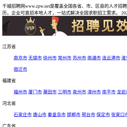
千城招聘网www.zpw.net是覆盖全国各省、市、区县的人
历，企业可直招本地人才，一站式解决全国求职招工需求。 2026
江苏省
南京市
无锡市
徐州市
常州市
苏州市
南通市
连云港市
淮
宿迁市
福建省
福州市
厦门市
莆田市
三明市
泉州市
漳州市
南平市
龙岩
河北省
石家庄市
唐山市
秦皇岛市
邯郸市
邢台市
保定市
张家口
广东省