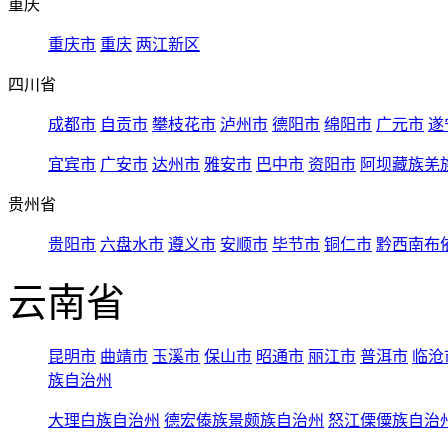
重庆
重庆市
重庆
两江新区
四川省
成都市
自贡市
攀枝花市
泸州市
德阳市
绵阳市
广元市
遂
宜宾市
广安市
达州市
雅安市
巴中市
资阳市
阿坝藏族羌
贵州省
贵阳市
六盘水市
遵义市
安顺市
毕节市
铜仁市
黔西南布
云南省
昆明市
曲靖市
玉溪市
保山市
昭通市
丽江市
普洱市
临沧
族自治州
大理白族自治州
德宏傣族景颇族自治州
怒江傈僳族自治