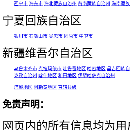
西宁市
海东市
海北藏族自治州
黄南藏族自治州
海南藏族
宁夏回族自治区
银川市
石嘴山市
吴忠市
固原市
中卫市
新疆维吾尔自治区
乌鲁木齐市
克拉玛依市
吐鲁番地区
哈密地区
昌吉回族自
克孜自治州
喀什地区
和田地区
伊犁哈萨克自治州
塔城地区
阿勒泰地区
直辖县级
免责声明：
网页内的所有信息均为用