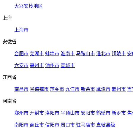
大兴安岭地区
上海
上海市
安徽省
合肥市
芜湖市
蚌埠市
淮南市
马鞍山市
淮北市
铜陵市
安
六安市
亳州市
池州市
宣城市
江西省
南昌市
景德镇市
萍乡市
九江市
新余市
鹰潭市
赣州市
吉
河南省
郑州市
开封市
洛阳市
平顶山市
安阳市
鹤壁市
新乡市
焦
南阳市
商丘市
信阳市
周口市
驻马店市
直辖县级