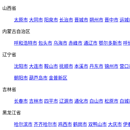
山西省
太原市
大同市
阳泉市
长治市
晋城市
朔州市
晋中市
运城
内蒙古自治区
呼和浩特市
包头市
乌海市
赤峰市
通辽市
鄂尔多斯市
呼
辽宁省
沈阳市
大连市
鞍山市
抚顺市
本溪市
丹东市
锦州市
营口
朝阳市
葫芦岛市
金普新区
吉林省
长春市
吉林市
四平市
辽源市
通化市
白山市
松原市
白城
黑龙江省
哈尔滨市
齐齐哈尔市
鸡西市
鹤岗市
双鸭山市
大庆市
伊