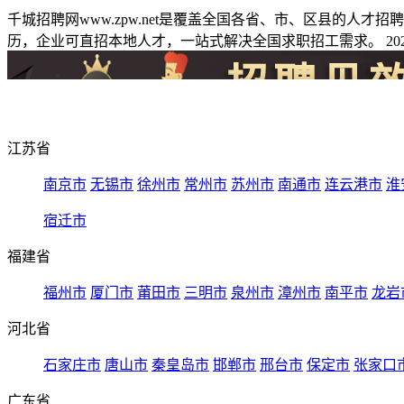
千城招聘网www.zpw.net是覆盖全国各省、市、区县的人
历，企业可直招本地人才，一站式解决全国求职招工需求。 2026
江苏省
南京市
无锡市
徐州市
常州市
苏州市
南通市
连云港市
淮
宿迁市
福建省
福州市
厦门市
莆田市
三明市
泉州市
漳州市
南平市
龙岩
河北省
石家庄市
唐山市
秦皇岛市
邯郸市
邢台市
保定市
张家口
广东省