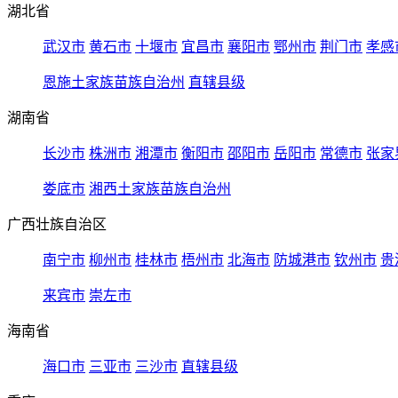
湖北省
武汉市
黄石市
十堰市
宜昌市
襄阳市
鄂州市
荆门市
孝感
恩施土家族苗族自治州
直辖县级
湖南省
长沙市
株洲市
湘潭市
衡阳市
邵阳市
岳阳市
常德市
张家
娄底市
湘西土家族苗族自治州
广西壮族自治区
南宁市
柳州市
桂林市
梧州市
北海市
防城港市
钦州市
贵
来宾市
崇左市
海南省
海口市
三亚市
三沙市
直辖县级