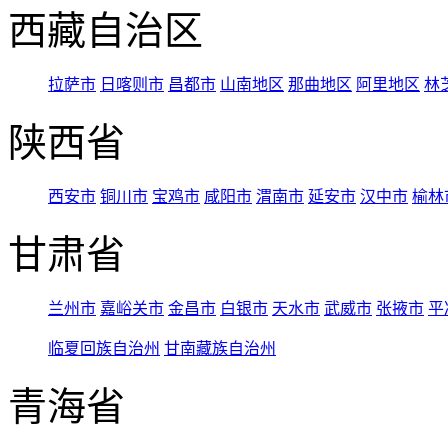
西藏自治区
拉萨市
日喀则市
昌都市
山南地区
那曲地区
阿里地区
林
陕西省
西安市
铜川市
宝鸡市
咸阳市
渭南市
延安市
汉中市
榆林
甘肃省
兰州市
嘉峪关市
金昌市
白银市
天水市
武威市
张掖市
平
临夏回族自治州
甘南藏族自治州
青海省