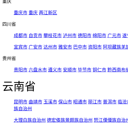
重庆
重庆市
重庆
两江新区
四川省
成都市
自贡市
攀枝花市
泸州市
德阳市
绵阳市
广元市
遂
宜宾市
广安市
达州市
雅安市
巴中市
资阳市
阿坝藏族羌
贵州省
贵阳市
六盘水市
遵义市
安顺市
毕节市
铜仁市
黔西南布
云南省
昆明市
曲靖市
玉溪市
保山市
昭通市
丽江市
普洱市
临沧
族自治州
大理白族自治州
德宏傣族景颇族自治州
怒江傈僳族自治