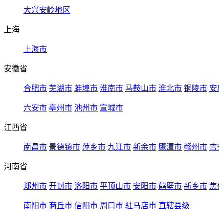
大兴安岭地区
上海
上海市
安徽省
合肥市
芜湖市
蚌埠市
淮南市
马鞍山市
淮北市
铜陵市
安
六安市
亳州市
池州市
宣城市
江西省
南昌市
景德镇市
萍乡市
九江市
新余市
鹰潭市
赣州市
吉
河南省
郑州市
开封市
洛阳市
平顶山市
安阳市
鹤壁市
新乡市
焦
南阳市
商丘市
信阳市
周口市
驻马店市
直辖县级