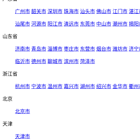
广州市
韶关市
深圳市
珠海市
汕头市
佛山市
江门市
湛江
汕尾市
河源市
阳江市
清远市
东莞市
中山市
潮州市
揭阳
山东省
济南市
青岛市
淄博市
枣庄市
东营市
烟台市
潍坊市
济宁
临沂市
德州市
聊城市
滨州市
菏泽市
浙江省
杭州市
宁波市
温州市
嘉兴市
湖州市
绍兴市
金华市
衢州
北京
北京市
天津
天津市