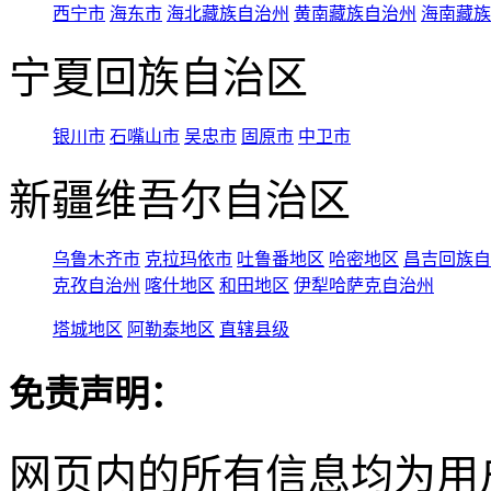
西宁市
海东市
海北藏族自治州
黄南藏族自治州
海南藏族
宁夏回族自治区
银川市
石嘴山市
吴忠市
固原市
中卫市
新疆维吾尔自治区
乌鲁木齐市
克拉玛依市
吐鲁番地区
哈密地区
昌吉回族自
克孜自治州
喀什地区
和田地区
伊犁哈萨克自治州
塔城地区
阿勒泰地区
直辖县级
免责声明：
网页内的所有信息均为用